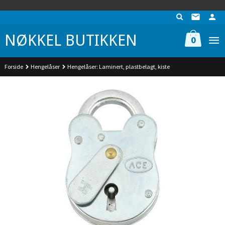
Gå
UA-74942901-1
til
innholdet
NØKKEL BUTIKKEN
0
Forside
Hengelåser
Hengelåser: Laminert, plastbelagt, kiste