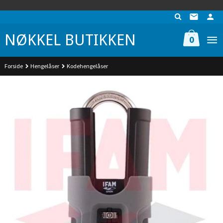
Gå
UA-74942901-1
til
innholdet
NØKKEL BUTIKKEN
0
Forside
Hengelåser
Kodehengelåser