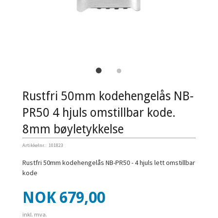
Rustfri 50mm kodehengelås NB-
PR50 4 hjuls omstillbar kode.
8mm bøyletykkelse
Artikkelnr.:
101823
Rustfri 50mm kodehengelås NB-PR50 - 4 hjuls lett omstillbar
kode
Pris
NOK
679,00
inkl. mva.