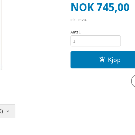
Pris
NOK
745,00
inkl. mva.
Antall
Kjøp
0)