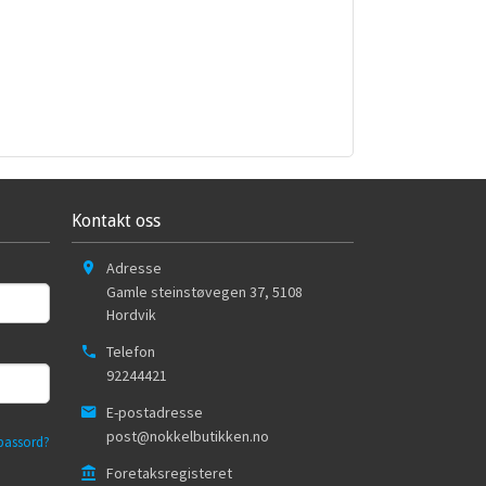
Kontakt oss
Adresse
Gamle steinstøvegen 37
,
5108
Hordvik
Telefon
92244421
E-postadresse
post@nokkelbutikken.no
passord?
Foretaksregisteret