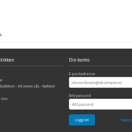
k.
tikken
Din konto
E-postadresse
de
utikken - Alt innen Lås - Nøkkel -
Ditt passord
 oss
Glemt 