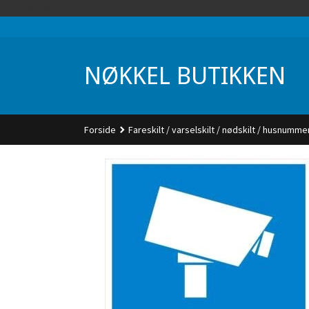
Gå
UA-74942901-1
til
innholdet
NØKKEL BUTIKKEN
Forside
Fareskilt / varselskilt / nødskilt / husnumme