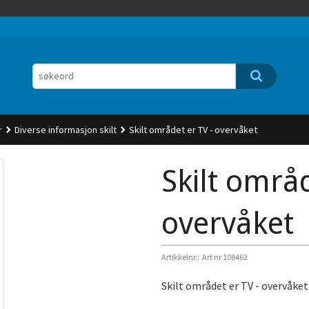
r
Diverse informasjon skilt
Skilt området er TV - overvåket
Skilt områd
overvåket
Artikkelnr.:
Art nr 108462
Skilt området er TV - overvåket