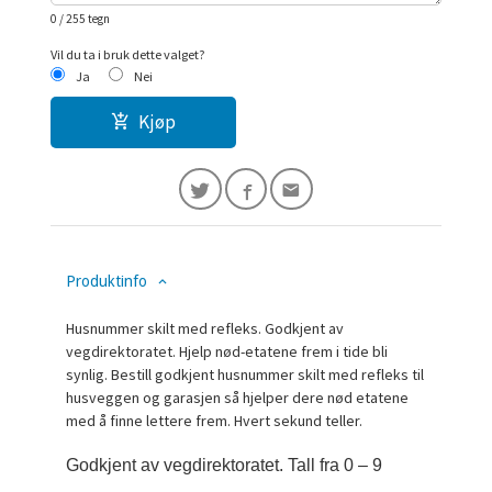
0
/ 255 tegn
Vil du ta i bruk dette valget?
Ja
Nei
Kjøp
Produktinfo
Husnummer skilt med refleks. Godkjent av
vegdirektoratet. Hjelp nød-etatene frem i tide bli
synlig. Bestill godkjent husnummer skilt med refleks til
husveggen og garasjen så hjelper dere nød etatene
med å finne lettere frem. Hvert sekund teller.
Godkjent av vegdirektoratet. Tall fra 0 – 9