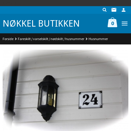
Gå
UA-74942901-1
til
innholdet
NØKKEL BUTIKKEN
0
Forside
Fareskilt / varselskilt / nødskilt / husnummer
Husnummer