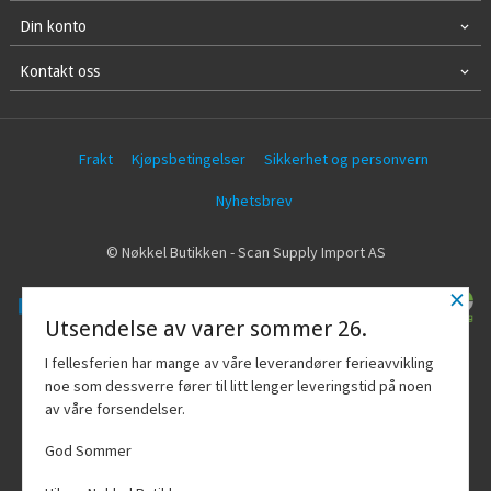
Din konto
Kontakt oss
Frakt
Kjøpsbetingelser
Sikkerhet og personvern
Nyhetsbrev
© Nøkkel Butikken - Scan Supply Import AS
×
Utsendelse av varer sommer 26.
Vår nettbutikk bruker cookies slik at du
I fellesferien har mange av våre leverandører ferieavvikling
får en bedre kjøpsopplevelse og vi kan
noe som dessverre fører til litt lenger leveringstid på noen
yte deg bedre service. Vi bruker cookies
av våre forsendelser.
hovedsaklig til å lagre
innloggingsdetaljer og huske hva du
God Sommer
har puttet i handlekurven din. Fortsett å
bruke siden som normalt om du godtar