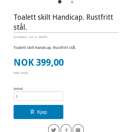
Toalett skilt Handicap. Rustfritt
stål.
Artikkelnr.:
Art nr: 106451
Toalett skilt Handicap. Rustfritt stål.
Pris
NOK
399,00
inkl. mva.
Antall
Kjøp