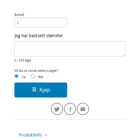
Antall
Jeg har backsett størrelse
0
/ 255 tegn
Vil du ta i bruk dette valget?
Ja
Nei
Kjøp
Produktinfo