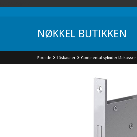
Gå
UA-74942901-1
til
innholdet
NØKKEL BUTIKKEN
Forside
Låskasser
Continental sylinder låskasser