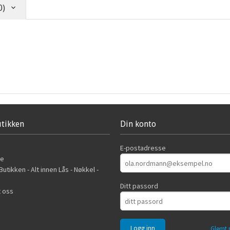
0)
tikken
Din konto
E-postadresse
de
utikken - Alt innen Lås - Nøkkel -
Ditt passord
 oss
Glemt 