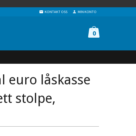
KONTAKT OSS
MIN KONTO
0
l euro låskasse
tt stolpe,