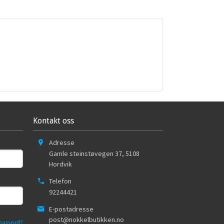
Kontakt oss
Adresse
Gamle steinstøvegen 37
,
5108
Hordvik
Telefon
92244421
E-postadresse
post@nokkelbutikken.no
passord?