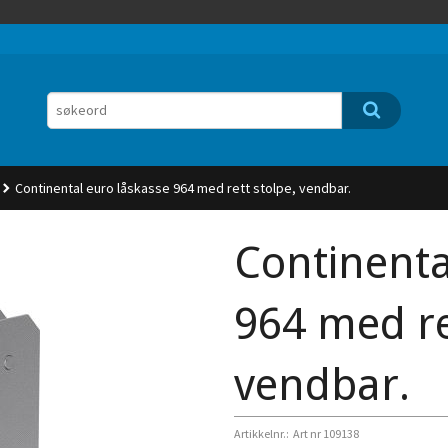
Continental euro låskasse 964 med rett stolpe, vendbar.
Continenta
964 med re
vendbar.
Artikkelnr.:
Art nr 109138