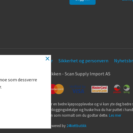
×
Frakt
Kjøpsbetingelser
Sikkerhet og personvern
Nyhetsbr
.
© Nøkkel Butikken - Scan Supply Import AS
g noe som dessverre
r.
utikk bruker cookies slik at du får en bedre kjøpsopplevelse og vi kan yte deg bedre s
ookies hovedsaklig til å lagre innloggingsdetaljer og huske hva du har puttet i han
din. Fortsett å bruke siden som normalt om du godtar dette.
Les mer
Powered by
24Nettbutikk