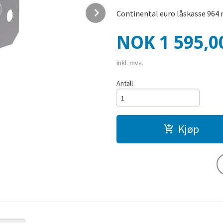
Next
Continental euro låskasse 964 
Pris
NOK
1 595,0
inkl. mva.
Antall
Kjøp
Nøkkel Butikken - continental låskasse o