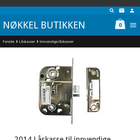
Gå
UA-74942901-1
til
innholdet
NØKKEL BUTIKKEN
0
Forside
Låskasser
Innvendige låskasser
2014 Låskasse til innvendige