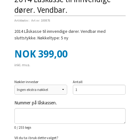
dører. Vendbar.
Artikkelnr.:
Art nr: 100876
2014 Låskasse til innvendige dører. Vendbar med
sluttstykke. Nøkkeltype: 5 ny
Pris
NOK
399,00
inkl. mva.
Nøkler innedør
Antall
Nummer på låskassen.
0
/ 255 tegn
Vil du ta i bruk dette valget?