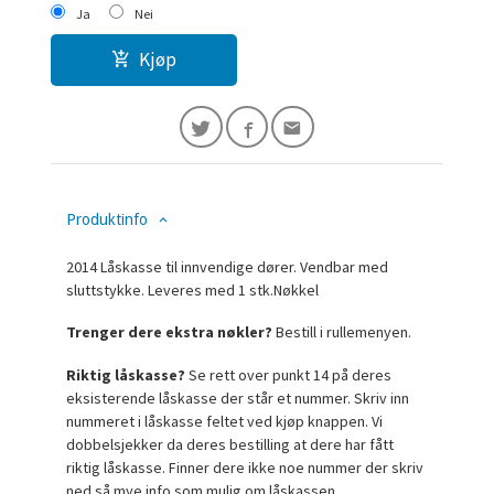
Ja
Nei
Kjøp
Produktinfo
2014 Låskasse til innvendige dører. Vendbar med
sluttstykke. Leveres med 1 stk.Nøkkel
Trenger dere ekstra nøkler?
Bestill i rullemenyen.
Riktig låskasse?
Se rett over punkt 14 på deres
eksisterende låskasse der står et nummer. Skriv inn
nummeret i låskasse feltet ved kjøp knappen. Vi
dobbelsjekker da deres bestilling at dere har fått
riktig låskasse. Finner dere ikke noe nummer der skriv
ned så mye info som mulig om låskassen.