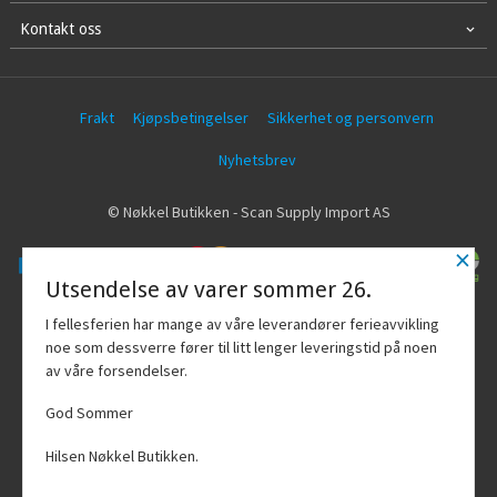
Kontakt oss
Frakt
Kjøpsbetingelser
Sikkerhet og personvern
Nyhetsbrev
© Nøkkel Butikken - Scan Supply Import AS
×
Utsendelse av varer sommer 26.
Vår nettbutikk bruker cookies slik at du
I fellesferien har mange av våre leverandører ferieavvikling
får en bedre kjøpsopplevelse og vi kan
noe som dessverre fører til litt lenger leveringstid på noen
yte deg bedre service. Vi bruker cookies
av våre forsendelser.
hovedsaklig til å lagre
innloggingsdetaljer og huske hva du
God Sommer
har puttet i handlekurven din. Fortsett å
bruke siden som normalt om du godtar
Hilsen Nøkkel Butikken.
dette.
Les mer