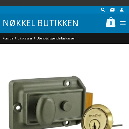
Gå
UA-74942901-1
til
innholdet
NØKKEL BUTIKKEN
0
Forside
Låskasser
Utenpåliggende låskasser