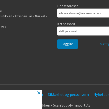
E-postadresse
de
utikken - Alt innen Lås - Nøkkel -
Ditt passord
 oss
Glemt 
×
Frakt
Kjøpsbetingelser
Sikkerhet og personvern
Nyhetsbr
.
© Nøkkel Butikken - Scan Supply Import AS