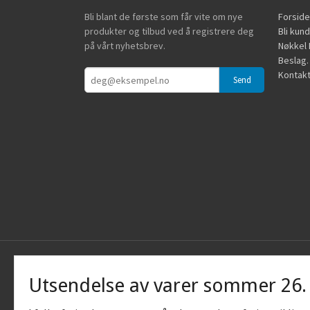
Bli blant de første som får vite om nye
Forside
produkter og tilbud ved å registrere deg
Bli kun
på vårt nyhetsbrev.
Nøkkel B
Beslag.
Kontakt
Utsendelse av varer sommer 26