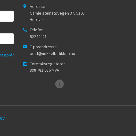
Adresse
Gamle steinstøvegen 37
,
5108
Hordvik
Telefon
92244421
E-postadresse
post@nokkelbutikken.no
passord?
Foretaksregisteret
998 781 086 MVA
ev