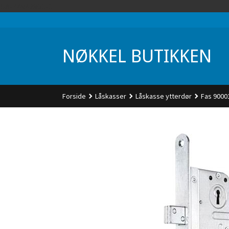
Gå
UA-74942901-1
til
innholdet
NØKKEL BUTIKKEN
Forside
Låskasser
Låskasse ytterdør
Fas 90001