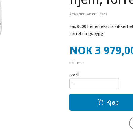
Artikkelnr.:
Art nr 103929
Fas 90001 er en ekstra sikkerhe
forretningsbygg
Pris
NOK
3 979,0
inkl. mva.
Antall
Kjøp