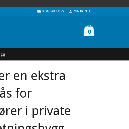
KONTAKT OSS
MIN KONTO
0
ygg
er en ekstra
ås for
rer i private
etningsbygg