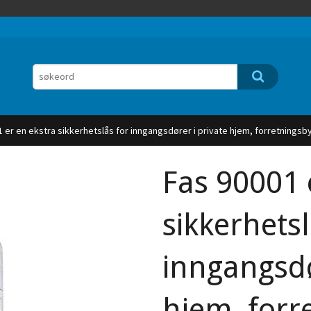
 er en ekstra sikkerhetslås for inngangsdører i private hjem, forretningsb
Fas 90001 
sikkerhetsl
inngangsdø
hjem, forr