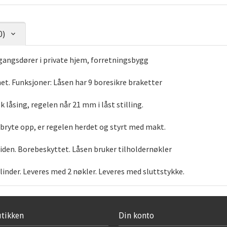
0)
ngangsdører i private hjem, forretningsbygg
het. Funksjoner: Låsen har 9 boresikre braketter
 låsing, regelen når 21 mm i låst stilling.
 bryte opp, er regelen herdet og styrt med makt.
iden. Borebeskyttet. Låsen bruker tilholdernøkler
ylinder. Leveres med 2 nøkler. Leveres med sluttstykke.
tikken
Din konto