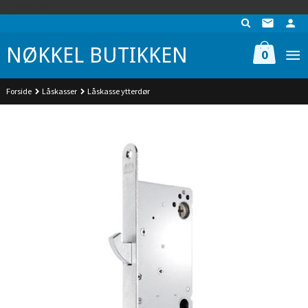
Gå
UA-74942901-1
til
innholdet
NØKKEL BUTIKKEN
0
Forside
Låskasser
Låskasse ytterdør