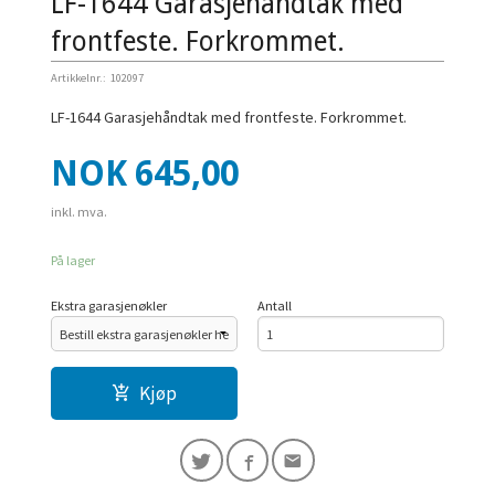
LF-1644 Garasjehåndtak med
frontfeste. Forkrommet.
Artikkelnr.:
102097
LF-1644 Garasjehåndtak med frontfeste. Forkrommet.
Pris
NOK
645,00
inkl. mva.
På lager
Ekstra garasjenøkler
Antall
Kjøp