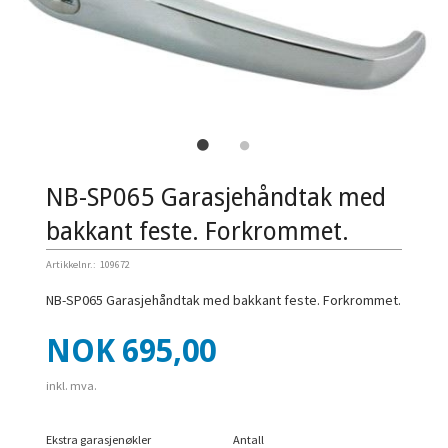
NB-SP065 Garasjehåndtak med
bakkant feste. Forkrommet.
Artikkelnr.:
109672
NB-SP065 Garasjehåndtak med bakkant feste. Forkrommet.
Pris
NOK
695,00
inkl. mva.
Ekstra garasjenøkler
Antall