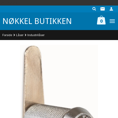
Gå
UA-74942901-1
til
innholdet
NØKKEL BUTIKKEN
0
Forside
Låser
Industrilåser