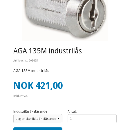
AGA 135M industrilås
Artikkelnr.:
101495
AGA 135M industrilås
Pris
NOK
421,00
inkl. mva.
Industrilås likelåsende
Antall