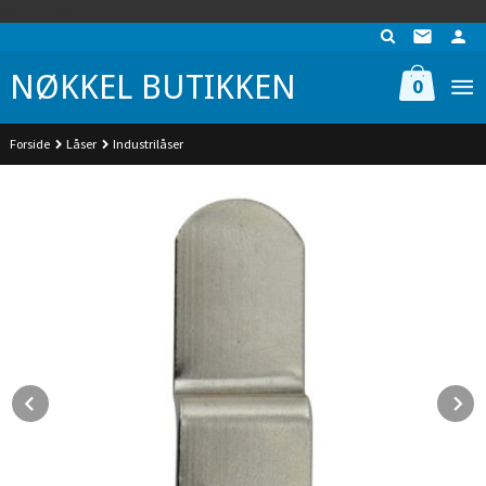
Gå
UA-74942901-1
til
innholdet
NØKKEL BUTIKKEN
0
Forside
Låser
Industrilåser
Prev
N