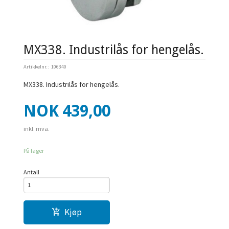
MX338. Industrilås for hengelås.
Artikkelnr.:
106340
MX338. Industrilås for hengelås.
Pris
NOK
439,00
inkl. mva.
På lager
Antall
Kjøp