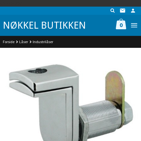
Gå
UA-74942901-1
til
innholdet
NØKKEL BUTIKKEN
0
Forside
Låser
Industrilåser