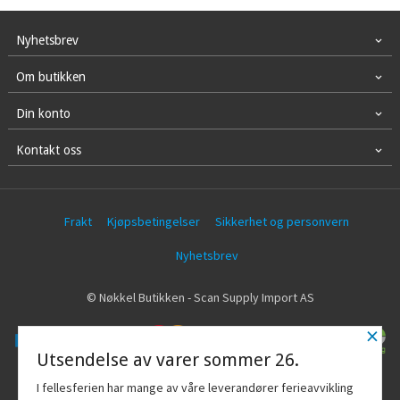
Nyhetsbrev
Om butikken
Din konto
Kontakt oss
Frakt
Kjøpsbetingelser
Sikkerhet og personvern
Nyhetsbrev
© Nøkkel Butikken - Scan Supply Import AS
×
Utsendelse av varer sommer 26.
Vår nettbutikk bruker cookies slik at du
I fellesferien har mange av våre leverandører ferieavvikling
får en bedre kjøpsopplevelse og vi kan