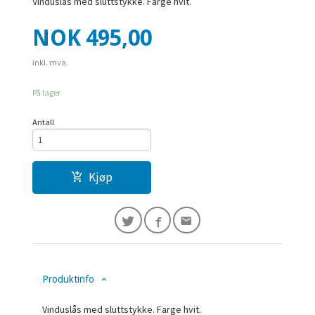
Vinduslås med sluttstykke. Farge hvit.
Pris
NOK
495,00
inkl. mva.
På lager
Antall
Kjøp
Produktinfo
Vinduslås med sluttstykke. Farge hvit.