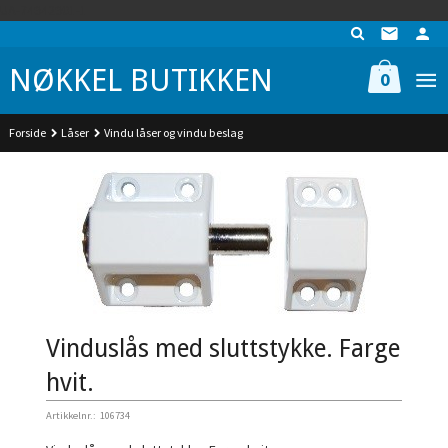
Gå
UA-74942901-1
til
innholdet
NØKKEL BUTIKKEN
0
Forside
Låser
Vindu låser og vindu beslag
Vinduslås med sluttstykke. Farge
hvit.
Artikkelnr.:
106734