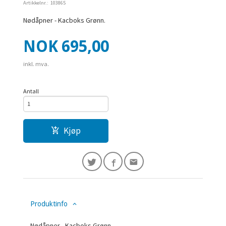
Artikkelnr.:
103865
Nødåpner - Kacboks Grønn.
Pris
NOK
695,00
inkl. mva.
Antall
Kjøp
Produktinfo
Nødåpner - Kacboks Grønn.