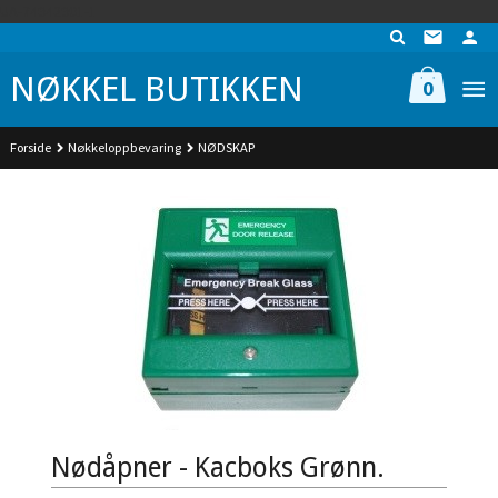
Gå
UA-74942901-1
til
innholdet
NØKKEL BUTIKKEN
0
Forside
Nøkkeloppbevaring
NØDSKAP
Nødåpner - Kacboks Grønn.