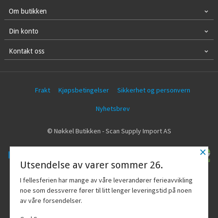
Om butikken
Din konto
Kontakt oss
Frakt
Kjøpsbetingelser
Sikkerhet og personvern
Nyhetsbrev
© Nøkkel Butikken - Scan Supply Import AS
×
Utsendelse av varer sommer 26.
Vår nettbutikk bruker cookies slik at du
I fellesferien har mange av våre leverandører ferieavvikling
får en bedre kjøpsopplevelse og vi kan
noe som dessverre fører til litt lenger leveringstid på noen
yte deg bedre service. Vi bruker cookies
av våre forsendelser.
hovedsaklig til å lagre
innloggingsdetaljer og huske hva du