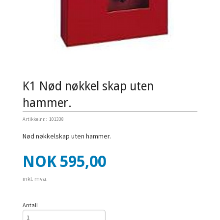
K1 Nød nøkkel skap uten
hammer.
Artikkelnr.:
101338
Nød nøkkelskap uten hammer.
Pris
NOK
595,00
inkl. mva.
Antall