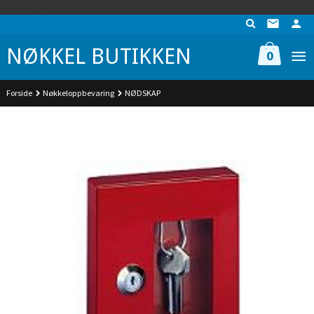
Gå
UA-74942901-1
til
innholdet
NØKKEL BUTIKKEN
0
Forside
Nøkkeloppbevaring
NØDSKAP