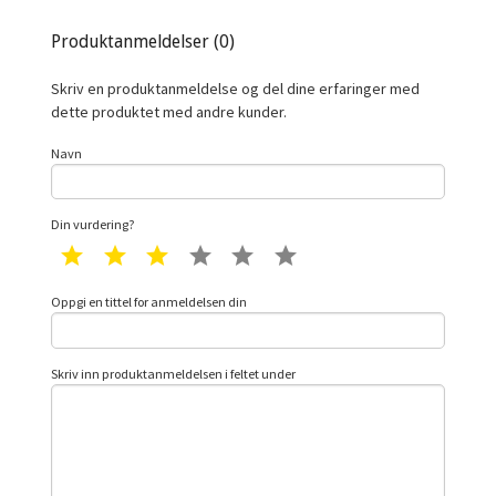
Produktanmeldelser (0)
Skriv en produktanmeldelse og del dine erfaringer med
dette produktet med andre kunder.
Navn
Din vurdering?
1 star
2 star
3 star
4 star
5 star
6 star
Oppgi en tittel for anmeldelsen din
Skriv inn produktanmeldelsen i feltet under