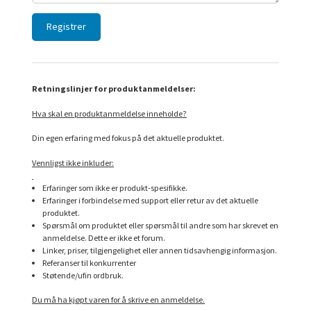
Retningslinjer for produktanmeldelser:
Hva skal en produktanmeldelse inneholde?
Din egen erfaring med fokus på det aktuelle produktet.
Vennligst ikke inkluder:
Erfaringer som ikke er produkt-spesifikke.
Erfaringer i forbindelse med support eller retur av det aktuelle
produktet.
Spørsmål om produktet eller spørsmål til andre som har skrevet en
anmeldelse. Dette er ikke et forum.
Linker, priser, tilgjengelighet eller annen tidsavhengig informasjon.
Referanser til konkurrenter
Støtende/ufin ordbruk.
Du må ha kjøpt varen for å skrive en anmeldelse.