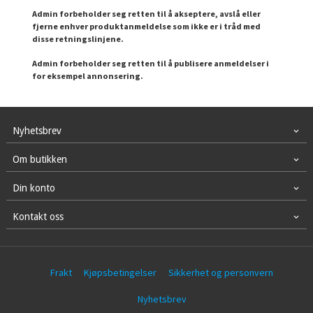
Admin forbeholder seg retten til å akseptere, avslå eller
fjerne enhver produktanmeldelse som ikke er i tråd med
disse retningslinjene.
Admin forbeholder seg retten til å publisere anmeldelser i
for eksempel annonsering.
Nyhetsbrev
Om butikken
Din konto
Kontakt oss
Frakt
Kjøpsbetingelser
Sikkerhet og personvern
Nyhetsbrev