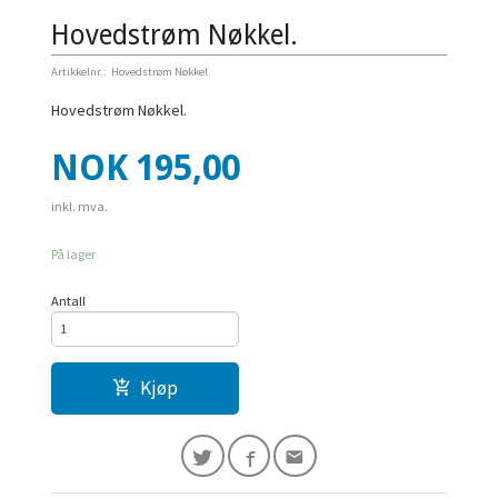
Hovedstrøm Nøkkel.
Artikkelnr.:
Hovedstrøm Nøkkel.
Hovedstrøm Nøkkel.
Pris
NOK
195,00
inkl. mva.
På lager
Antall
Kjøp