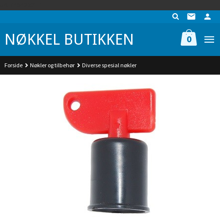
Gå
UA-74942901-1
til
innholdet
NØKKEL BUTIKKEN
0
Forside
Nøkler og tilbehør
Diverse spesial nøkler