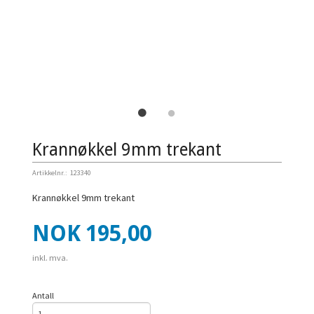
Krannøkkel 9mm trekant
Artikkelnr.:
123340
Krannøkkel 9mm trekant
Pris
NOK
195,00
inkl. mva.
Antall