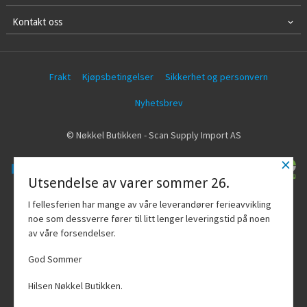
Kontakt oss
Frakt
Kjøpsbetingelser
Sikkerhet og personvern
Nyhetsbrev
© Nøkkel Butikken - Scan Supply Import AS
×
Utsendelse av varer sommer 26.
Vår nettbutikk bruker cookies slik at du
I fellesferien har mange av våre leverandører ferieavvikling
får en bedre kjøpsopplevelse og vi kan
noe som dessverre fører til litt lenger leveringstid på noen
yte deg bedre service. Vi bruker cookies
av våre forsendelser.
hovedsaklig til å lagre
innloggingsdetaljer og huske hva du
God Sommer
har puttet i handlekurven din. Fortsett å
bruke siden som normalt om du godtar
Hilsen Nøkkel Butikken.
dette.
Les mer