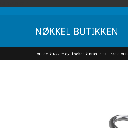
Gå
UA-74942901-1
til
innholdet
NØKKEL BUTIKKEN
Forside
Nøkler og tilbehør
Kran - sjakt - radiator 