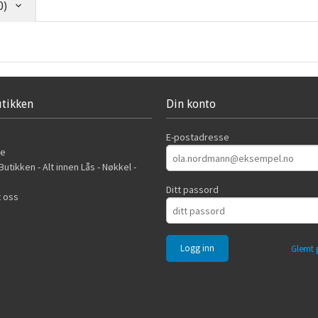
0)
tikken
Din konto
E-postadresse
de
utikken - Alt innen Lås - Nøkkel -
Ditt passord
 oss
Glemt 