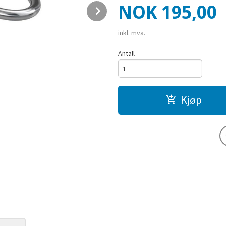
Pris
NOK
195,00
Next
inkl. mva.
Antall
Kjøp