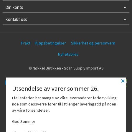
Din konto
Kontakt oss
Frakt
Kjøpsbetingelser
Sikkerhet og personvern
Nyhetsbrev
© Nøkkel Butikken - Scan Supply Import AS
×
Utsendelse av varer sommer 26.
Vår nettbutikk bruker cookies slik at du
I fellesferien har mange av våre leverandører ferieavvikling
får en bedre kjøpsopplevelse og vi kan
noe som dessverre fører til litt lenger leveringstid på noen
yte deg bedre service. Vi bruker cookies
av våre forsendelser.
hovedsaklig til å lagre
innloggingsdetaljer og huske hva du
God Sommer
har puttet i handlekurven din. Fortsett å
bruke siden som normalt om du godtar