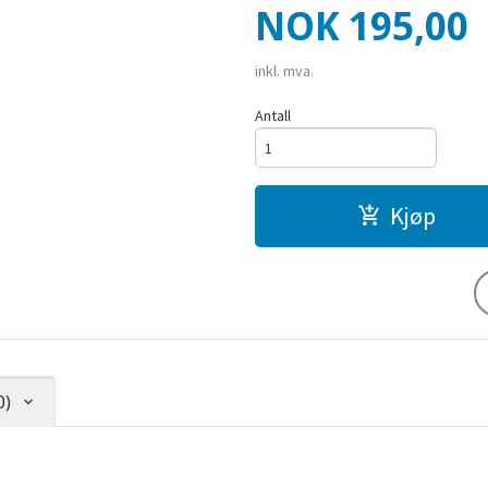
Pris
NOK
195,00
inkl. mva.
Antall
Kjøp
0)