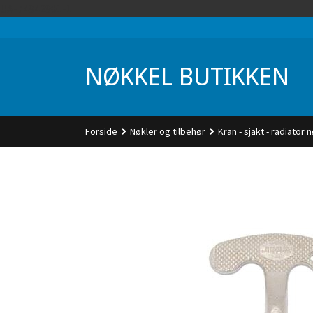
Gå
UA-74942901-1
til
innholdet
NØKKEL BUTIKKEN
Forside
Nøkler og tilbehør
Kran - sjakt - radiator 