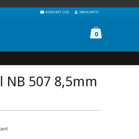
KONTAKT OSS
MIN KONTO
0
l NB 507 8,5mm
kant