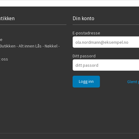
tikken
Din konto
E-postadresse
de
utikken - Alt innen Lås - Nøkkel -
Ditt passord
 oss
Glemt 