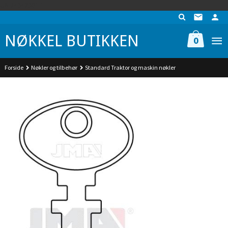
Gå
UA-74942901-1
til
innholdet
NØKKEL BUTIKKEN
0
Forside
Nøkler og tilbehør
Standard Traktor og maskin nøkler