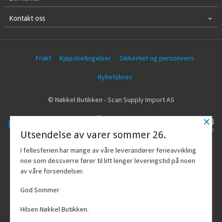
Kontakt oss
Frakt
Kjøpsbetingelser
Sikkerhet og personvern
Nyhetsbrev
© Nøkkel Butikken - Scan Supply Import AS
×
Utsendelse av varer sommer 26.
Vår nettbutikk bruker cookies slik at du
I fellesferien har mange av våre leverandører ferieavvikling
får en bedre kjøpsopplevelse og vi kan
noe som dessverre fører til litt lenger leveringstid på noen
yte deg bedre service. Vi bruker cookies
av våre forsendelser.
hovedsaklig til å lagre
innloggingsdetaljer og huske hva du
God Sommer
har puttet i handlekurven din. Fortsett å
bruke siden som normalt om du godtar
Hilsen Nøkkel Butikken.
dette.
Les mer