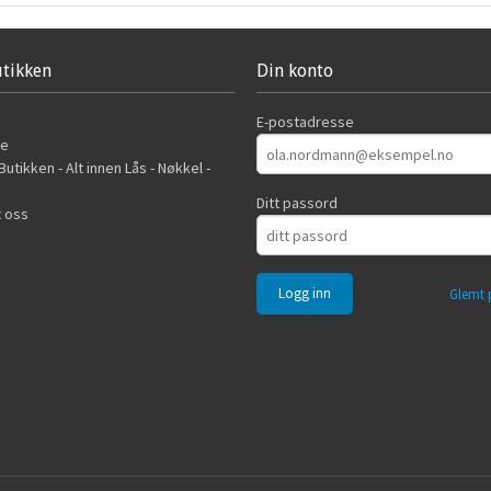
tikken
Din konto
E-postadresse
de
utikken - Alt innen Lås - Nøkkel -
Ditt passord
 oss
Glemt 