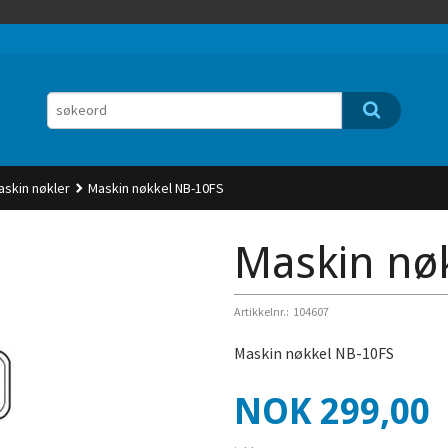
askin nøkler
Maskin nøkkel NB-10FS
Maskin nø
Artikkelnr.:
104607
Maskin nøkkel NB-10FS
Pris
NOK
299,00