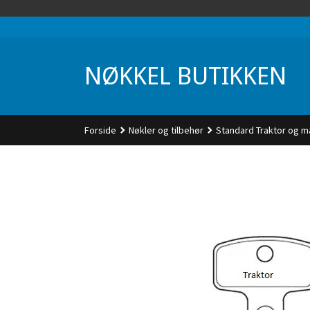
Gå
UA-74942901-1
til
innholdet
NØKKEL BUTIKKEN
Forside
Nøkler og tilbehør
Standard Traktor og m