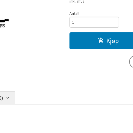
inkl. mva.
Antall
Kjøp
0)