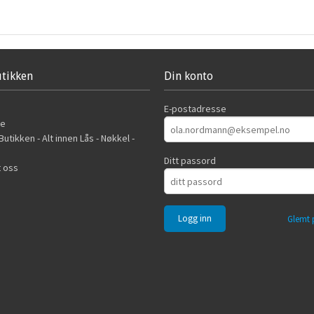
tikken
Din konto
E-postadresse
de
utikken - Alt innen Lås - Nøkkel -
Ditt passord
 oss
Glemt 