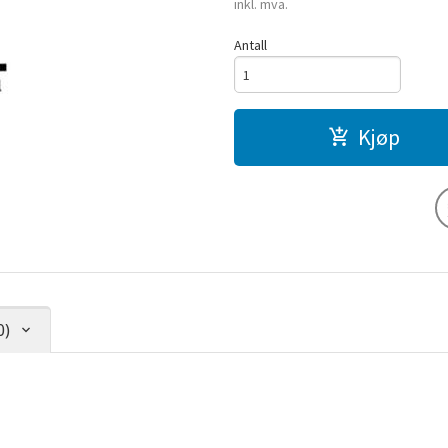
inkl. mva.
Antall
Kjøp
0)