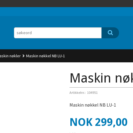
askin nøkler
Maskin nøkkel NB LU-1
Maskin nø
Artikkelnr.:
104951
Maskin nøkkel NB LU-1
Pris
NOK
299,00