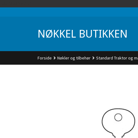
Gå
UA-74942901-1
til
innholdet
NØKKEL BUTIKKEN
Forside
Nøkler og tilbehør
Standard Traktor og m