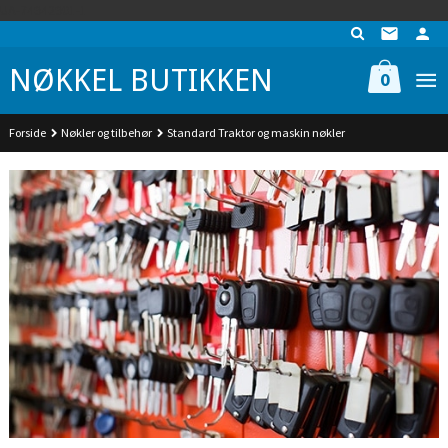
Gå
UA-74942901-1
til
innholdet
NØKKEL BUTIKKEN
0
Forside
Nøkler og tilbehør
Standard Traktor og maskin nøkler