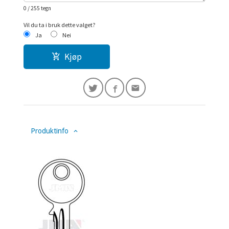
0
/ 255 tegn
Vil du ta i bruk dette valget?
Ja
Nei
Kjøp
Produktinfo