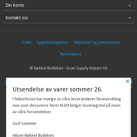
Din konto
Kontakt oss
Frakt
Kjøpsbetingelser
Sikkerhet og personvern
Nyhetsbrev
© Nøkkel Butikken - Scan Supply Import AS
×
Utsendelse av varer sommer 26.
Vår nettbutikk bruker cookies slik at du
I fellesferien har mange av våre leverandører ferieavvikling
får en bedre kjøpsopplevelse og vi kan
noe som dessverre fører til litt lenger leveringstid på noen
yte deg bedre service. Vi bruker cookies
av våre forsendelser.
hovedsaklig til å lagre
innloggingsdetaljer og huske hva du
God Sommer
har puttet i handlekurven din. Fortsett å
bruke siden som normalt om du godtar
Hilsen Nøkkel Butikken.