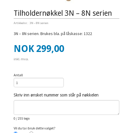
Tilholdernøkkel 3N – 8N serien
Artikkelnr.:
3N – 8N serien
3N – 8N serien. Brukes bla. på låskasse: 1322
Pris
NOK
299,00
inkl. mva.
Antall
Skriv inn ønsket nummer som står på nøkkelen
0
/ 255 tegn
Vil du ta i bruk dette valget?