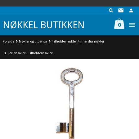
Gå
UA-74942901-1
til
innholdet
NØKKEL BUTIKKEN
0
Forside
Nøkler og tilbehør
Tilholder nøkler / innerdør nøkler
Serienøkler - Tilholdernøkler