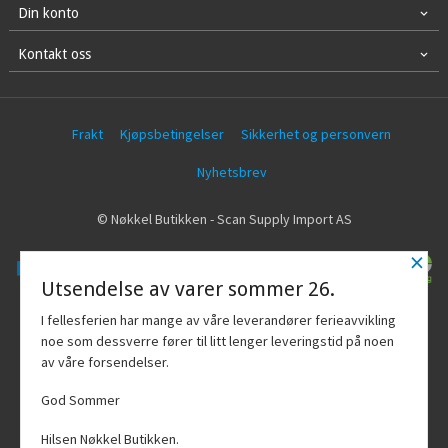
Din konto
Kontakt oss
Frakt
Kjøpsbetingelser
Sikkerhet og personvern
Nyhetsbrev
© Nøkkel Butikken - Scan Supply Import AS
×
Utsendelse av varer sommer 26.
Vår nettbutikk bruker cookies slik at du
I fellesferien har mange av våre leverandører ferieavvikling
får en bedre kjøpsopplevelse og vi kan
noe som dessverre fører til litt lenger leveringstid på noen
yte deg bedre service. Vi bruker cookies
av våre forsendelser.
hovedsaklig til å lagre
innloggingsdetaljer og huske hva du
God Sommer
har puttet i handlekurven din. Fortsett å
bruke siden som normalt om du godtar
Hilsen Nøkkel Butikken.