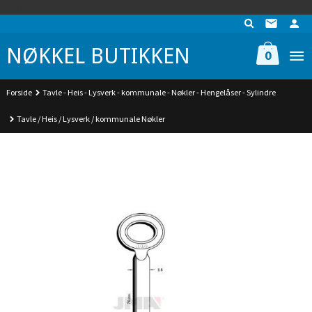
Gå
UA-74942901-1
til
innholdet
NØKKEL BUTIKKEN
0
Forside
Tavle - Heis - Lysverk - kommunale - Nøkler - Hengelåser - Sylindre
Tavle / Heis / Lysverk / kommunale Nøkler