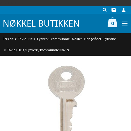
Gå
UA-74942901-1
til
innholdet
NØKKEL BUTIKKEN
0
Forside
Tavle - Heis - Lysverk - kommunale - Nøkler - Hengelåser - Sylindre
Tavle / Heis / Lysverk / kommunale Nøkler