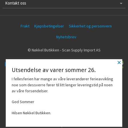
Kontakt oss
Frakt
Kjøpsbetingelser
Sikkerhet og personvern
Nyhetsbrev
© Nøkkel Butikken - Scan Supply Import AS
×
Utsendelse av varer sommer 26.
Vår nettbutikk bruker cookies slik at du
I fellesferien har mange av våre leverandører ferieavvikling
får en bedre kjøpsopplevelse og vi kan
noe som dessverre fører til litt lenger leveringstid på noen
yte deg bedre service. Vi bruker cookies
av våre forsendelser.
hovedsaklig til å lagre
innloggingsdetaljer og huske hva du
God Sommer
har puttet i handlekurven din. Fortsett å
bruke siden som normalt om du godtar
Hilsen Nøkkel Butikken.
dette.
Les mer
Powered by
24Nettbutikk