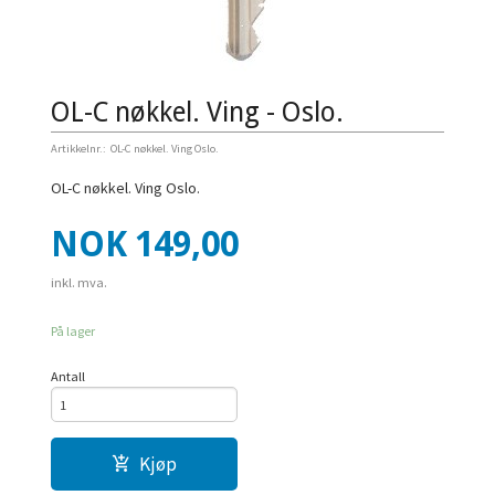
OL-C nøkkel. Ving - Oslo.
Artikkelnr.:
OL-C nøkkel. Ving Oslo.
OL-C nøkkel. Ving Oslo.
Pris
NOK
149,00
inkl. mva.
På lager
Antall
Kjøp