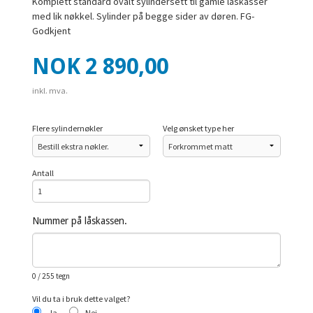
Komplett standard ovalt sylindersett til gamle låskasser
med lik nøkkel. Sylinder på begge sider av døren. FG-
Godkjent
Pris
NOK
2 890,00
inkl. mva.
Flere sylindernøkler
Velg ønsket type her
Antall
Nummer på låskassen.
0
/ 255 tegn
Vil du ta i bruk dette valget?
Ja
Nei