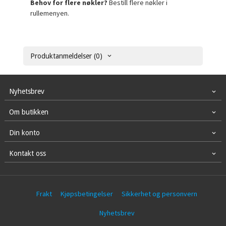
Behov for flere nøkler?
Bestill flere nøkler i
rullemenyen.
Produktanmeldelser (0)
Nyhetsbrev
Om butikken
Din konto
Kontakt oss
Frakt
Kjøpsbetingelser
Sikkerhet og personvern
Nyhetsbrev