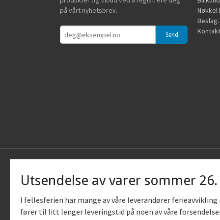
produkter og tilbud ved å registrere deg
Bli kun
på vårt nyhetsbrev.
Nøkkel B
Beslag.
Kontakt
Utsendelse av varer sommer 26
I fellesferien har mange av våre leverandører ferieavviklin
fører til litt lenger leveringstid på noen av våre forsendelse