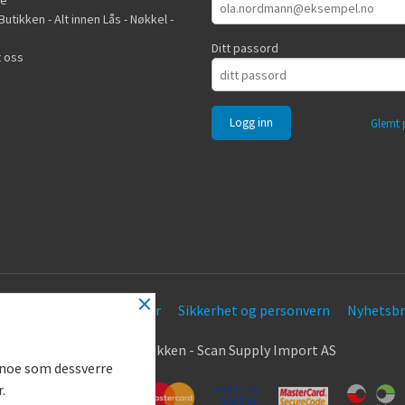
de
utikken - Alt innen Lås - Nøkkel -
Ditt passord
 oss
Glemt 
×
Frakt
Kjøpsbetingelser
Sikkerhet og personvern
Nyhetsbr
.
© Nøkkel Butikken - Scan Supply Import AS
g noe som dessverre
r.