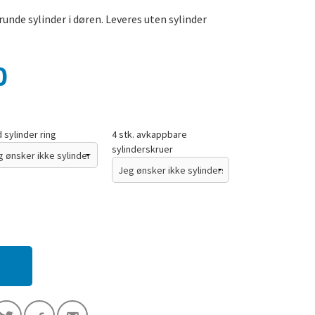
unde sylinder i døren. Leveres uten sylinder
0
 sylinder ring
4 stk. avkappbare
sylinderskruer
Bilde av sylinder ring / 