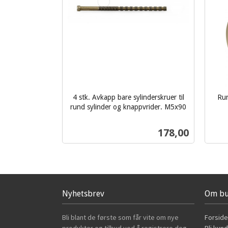
4 stk. Avkapp bare sylinderskruer til
Run
rund sylinder og knappvrider. M5x90
inkl.
inkl.
mva.
mva.
Pris
178,00
Kjøp
Nyhetsbrev
Om bu
Bli blant de første som får vite om nye
Forside