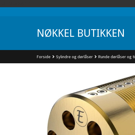
Gå
UA-74942901-1
til
innholdet
NØKKEL BUTIKKEN
Forside
Sylindre og dørlåser
Runde dørlåser og t