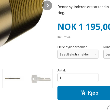
Next
Denne sylinderen erstatter din r
ring.
Pris
NOK
1 195,0
inkl. mva.
Flere sylindernøkler
Rund
Antall
Kjøp