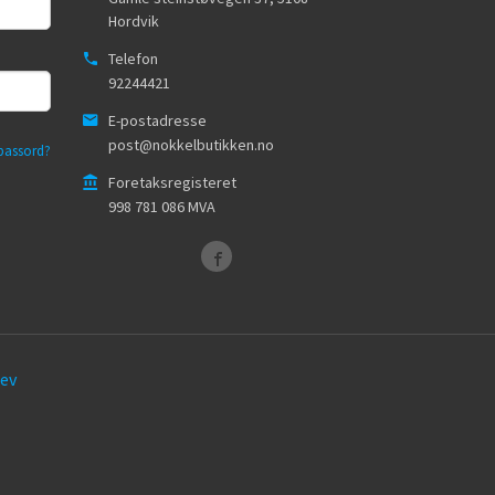
Hordvik
Telefon
92244421
E-postadresse
post@nokkelbutikken.no
passord?
Foretaksregisteret
998 781 086 MVA
ev