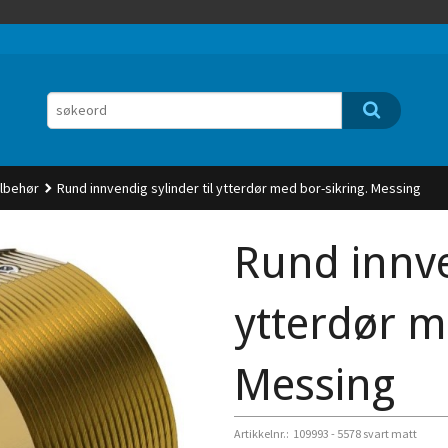
ilbehør
Rund innvendig sylinder til ytterdør med bor-sikring. Messing
Rund innve
ytterdør m
Messing
Artikkelnr.:
109993 - 5578 svart matt