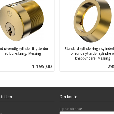
d utvendig sylinder til ytterdør
Standard sylinderring / sylinde
med bor-sikring. Messing
for runde ytterdør sylindre 
knappvridere. Messing
inkl.
Pris
Pri
1 195,00
29
mva.
Les mer
Kjøp
tikken
Din konto
E-postadresse