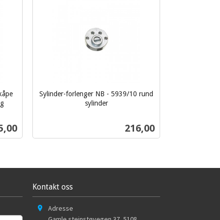
rkåpe
Sylinder-forlenger NB - 5939/10 rund
og
sylinder
inkl.
mva.
s
Pris
5,00
216,00
Kjøp
Kontakt oss
Adresse
Gamle steinstøvegen 37
,
5108