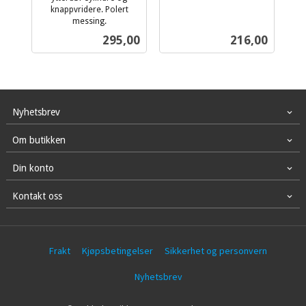
knappvridere. Polert
mva.
messing.
inkl.
Pris
Pris
295,00
216,00
mva.
Nyhetsbrev
Om butikken
Din konto
Kontakt oss
Frakt
Kjøpsbetingelser
Sikkerhet og personvern
Nyhetsbrev