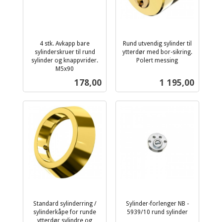
4 stk. Avkapp bare
Rund utvendig sylinder til
sylinderskruer til rund
ytterdør med bor-sikring.
sylinder og knappvrider.
Polert messing
inkl.
M5x90
inkl.
mva.
Pris
Pris
178,00
1 195,00
mva.
Standard sylinderring /
Sylinder-forlenger NB -
sylinderkåpe for runde
5939/10 rund sylinder
inkl.
ytterdør sylindre og