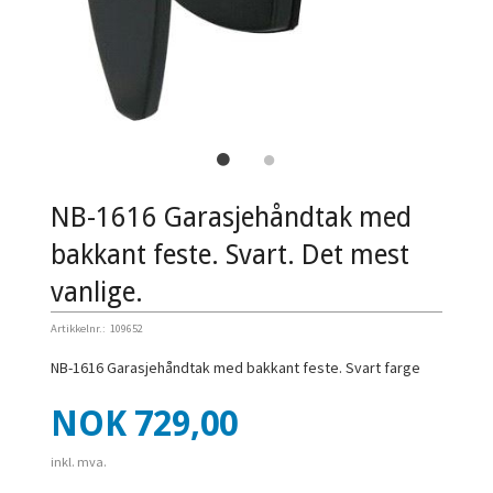
NB-1616 Garasjehåndtak med
bakkant feste. Svart. Det mest
vanlige.
Artikkelnr.:
109652
NB-1616 Garasjehåndtak med bakkant feste. Svart farge
Pris
NOK
729,00
inkl. mva.