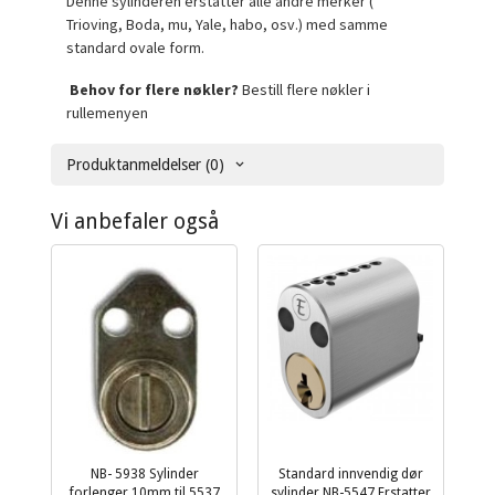
Denne sylinderen erstatter alle andre merker (
Trioving, Boda, mu, Yale, habo, osv.) med samme
standard ovale form.
Behov for flere nøkler?
Bestill flere nøkler i
rullemenyen
Produktanmeldelser (0)
Vi anbefaler også
NB- 5938 Sylinder
Standard innvendig dør
forlenger 10mm til 5537
sylinder NB-5547 Erstatter