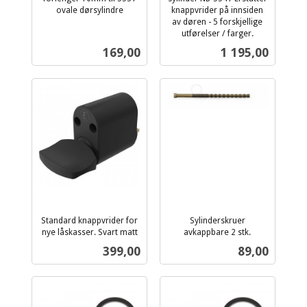
ovale dørsylindre
knappvrider på innsiden
inkl.
av døren - 5 forskjellige
mva.
utførelser / farger.
inkl.
Pris
Pris
169,00
1 195,00
mva.
Standard knappvrider for
Sylinderskruer
nye låskasser. Svart matt
avkappbare 2 stk.
inkl.
inkl.
Pris
Pris
399,00
89,00
mva.
mva.