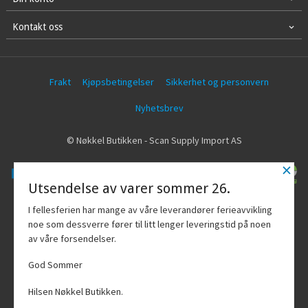
Kontakt oss
Frakt
Kjøpsbetingelser
Sikkerhet og personvern
Nyhetsbrev
© Nøkkel Butikken - Scan Supply Import AS
×
Utsendelse av varer sommer 26.
Vår nettbutikk bruker cookies slik at du
I fellesferien har mange av våre leverandører ferieavvikling
får en bedre kjøpsopplevelse og vi kan
noe som dessverre fører til litt lenger leveringstid på noen
yte deg bedre service. Vi bruker cookies
av våre forsendelser.
hovedsaklig til å lagre
innloggingsdetaljer og huske hva du
God Sommer
har puttet i handlekurven din. Fortsett å
bruke siden som normalt om du godtar
Hilsen Nøkkel Butikken.
dette.
Les mer