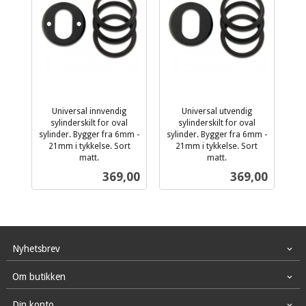
Universal innvendig
Universal utvendig
sylinderskilt for oval
sylinderskilt for oval
sylinder. Bygger fra 6mm -
sylinder. Bygger fra 6mm -
21mm i tykkelse. Sort
21mm i tykkelse. Sort
matt.
matt.
inkl.
inkl.
Pris
Pris
369,00
369,00
mva.
mva.
Nyhetsbrev
Om butikken
Din konto