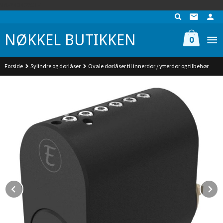
Gå
UA-74942901-1
til
innholdet
NØKKEL BUTIKKEN
0
Forside
Sylindre og dørlåser
Ovale dørlåser til innerdør / ytterdør og tilbehør
Prev
N