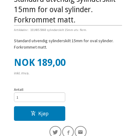
15mm for oval sylinder.
Forkrommet matt.
Artikkelnr.:
101485 5968 sylinderskilt 15mm utv. fkrm.
Standard utvendig sylinderskilt 15mm for oval sylinder.
Forkrommet matt.
Pris
NOK
189,00
inkl. mva.
Antall
Kjøp