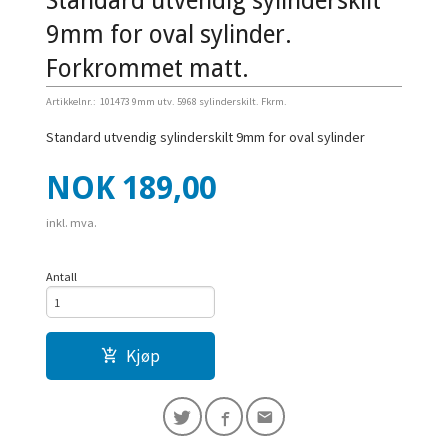
Standard utvendig sylinderskilt
9mm for oval sylinder.
Forkrommet matt.
Artikkelnr.:
101473 9mm utv. 5968 sylinderskilt. Fkrm.
Standard utvendig sylinderskilt 9mm for oval sylinder
Pris
NOK
189,00
inkl. mva.
Antall
Kjøp