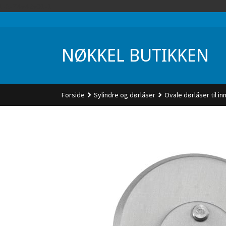
Gå
UA-74942901-1
til
innholdet
NØKKEL BUTIKKEN
Forside
Sylindre og dørlåser
Ovale dørlåser til in