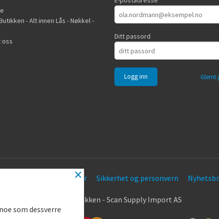
E-postadresse
de
utikken - Alt innen Lås - Nøkkel -
Ditt passord
 oss
Glemt 
×
Frakt
Kjøpsbetingelser
Sikkerhet og personvern
Nyhetsbr
.
© Nøkkel Butikken - Scan Supply Import AS
g noe som dessverre