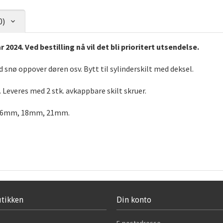
0)
024. Ved bestilling nå vil det bli prioritert utsendelse.
 snø oppover døren osv. Bytt til sylinderskilt med deksel.
. Leveres med 2 stk. avkappbare skilt skruer.
16mm, 18mm, 21mm.
tikken
Din konto