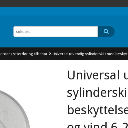
nerdør / ytterdør og tilbehør
Universal utvendig sylinderskilt med besky
Universal 
sylindersk
beskyttels
og vind 6