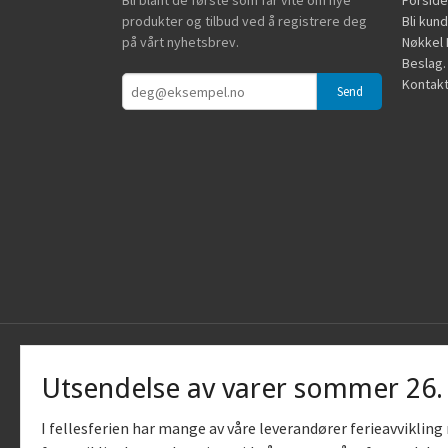
Bli blant de første som får vite om nye
Forside
produkter og tilbud ved å registrere deg
Bli kun
på vårt nyhetsbrev.
Nøkkel B
Beslag.
Kontakt
Utsendelse av varer sommer 26
I fellesferien har mange av våre leverandører ferieavviklin