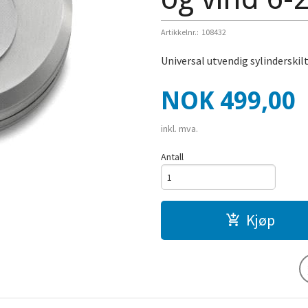
Artikkelnr.:
108432
Universal utvendig sylinderskil
Pris
NOK
499,00
inkl. mva.
Antall
Kjøp