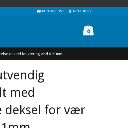
KONTAKT OSS
MIN KONTO
0
ttelse deksel for vær og vind 6-21mm
utvendig
ilt med
e deksel for vær
-21mm