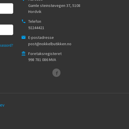
Gamle steinstøvegen 37
,
5108
Hordvik
Telefon
92244421
E-postadresse
post@nokkelbutikken.no
passord?
Foretaksregisteret
998 781 086 MVA
ev