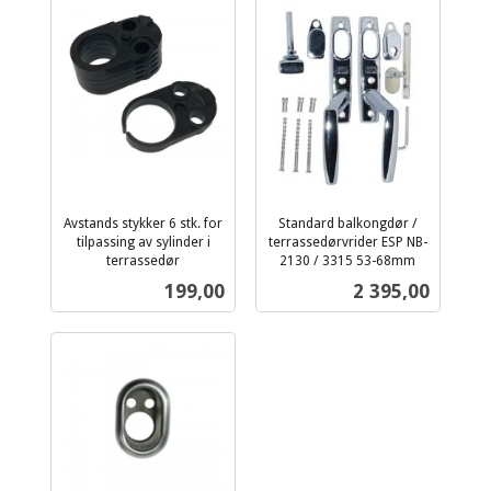
Avstands stykker 6 stk. for
Standard balkongdør /
tilpassing av sylinder i
terrassedørvrider ESP NB-
terrassedør
2130 / 3315 53-68mm
inkl.
inkl.
Pris
Pris
199,00
2 395,00
mva.
mva.