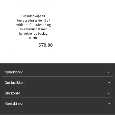
Sylinder kåpe til
terrassedører der lås /
vrider er frittstående og
ikke forbundet med
heldekkende beslag.
Rustfri
inkl.
Pris
579,00
mva.
Nyhetsbrev
Om butikken
Din konto
Kontakt oss