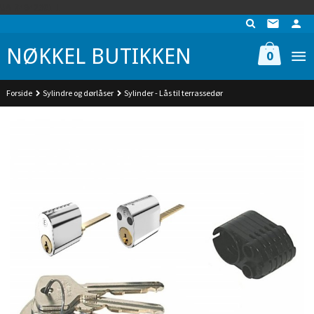
Gå
UA-74942901-1
til
innholdet
NØKKEL BUTIKKEN
0
Forside
Sylindre og dørlåser
Sylinder - Lås til terrassedør