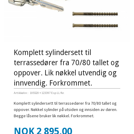
Komplett sylindersett til
terrassedører fra 70/80 tallet og
oppover. Lik nøkkel utvendig og
innvendig. Forkrommet.
Artikkelnr.:
105520 + 123397 Esp LL fkr.
Komplett sylindersett til terrassedører fra 70/80 tallet og
oppover. Nøkkel sylinder på utsiden og innsiden av døren.
Begge låsene bruker lik nøkkel. Forkrommet.
Pris
NOK
2 895,00