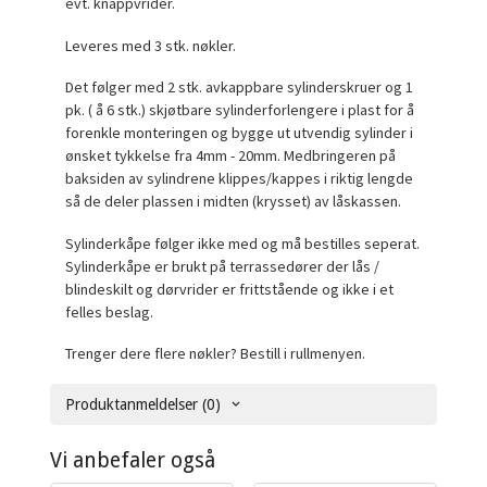
evt. knappvrider.
Leveres med 3 stk. nøkler.
Det følger med 2 stk. avkappbare sylinderskruer og 1
pk. ( å 6 stk.) skjøtbare sylinderforlengere i plast for å
forenkle monteringen og bygge ut utvendig sylinder i
ønsket tykkelse fra 4mm - 20mm. Medbringeren på
baksiden av sylindrene klippes/kappes i riktig lengde
så de deler plassen i midten (krysset) av låskassen.
Sylinderkåpe følger ikke med og må bestilles seperat.
Sylinderkåpe er brukt på terrassedører der lås /
blindeskilt og dørvrider er frittstående og ikke i et
felles beslag.
Trenger dere flere nøkler? Bestill i rullmenyen.
Produktanmeldelser (0)
Vi anbefaler også