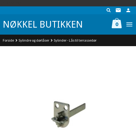
Gå
UA-74942901-1
til
innholdet
NØKKEL BUTIKKEN
0
Forside
Sylindre og dørlåser
Sylinder - Lås til terrassedør