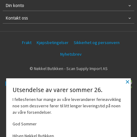
Din konto
Kontakt oss
Frakt
Kjøpsbetingelser
Sikkerhet og personvern
Nyhetsbrev
© Nøkkel Butikken - Scan Supply Import AS
×
Utsendelse av varer sommer 26.
Vår nettbutikk bruker cookies slik at du
I fellesferien har mange av våre leverandører ferieavvikling
får en bedre kjøpsopplevelse og vi kan
noe som dessverre fører til litt lenger leveringstid på noen
yte deg bedre service. Vi bruker cookies
av våre forsendelser.
hovedsaklig til å lagre
innloggingsdetaljer og huske hva du
God Sommer
har puttet i handlekurven din. Fortsett å
bruke siden som normalt om du godtar
Hilsen Nøkkel Butikken.