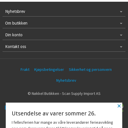
Nyhetsbrev
Om butikken
Din konto
Kontakt oss
Frakt
Kjøpsbetingelser
Sikkerhet og personvern
Nyhetsbrev
© Nøkkel Butikken - Scan Supply Import AS
×
Utsendelse av varer sommer 26.
Vår nettbutikk bruker cookies slik at du
I fellesferien har mange av våre leverandører ferieavvikling
får en bedre kjøpsopplevelse og vi kan