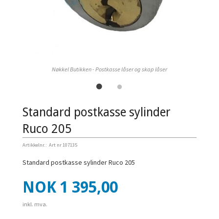
Nøkkel Butikken - Postkasse låser og skap låser
Standard postkasse sylinder
Ruco 205
Artikkelnr.:
Art nr 107135
Standard postkasse sylinder Ruco 205
Pris
NOK
1 395,00
inkl. mva.