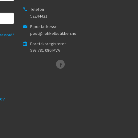
Telefon
92244421
E-postadresse
post@nokkelbutikken.no
passord?
Foretaksregisteret
998 781 086 MVA
ev