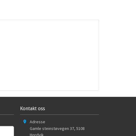
Kontakt oss
Adresse
Gamle steinstøvegen 37
,
5108
Hordvik