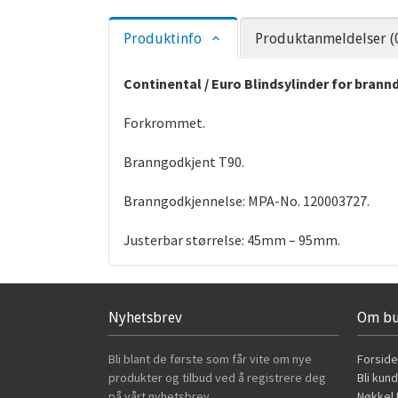
Produktinfo
Produktanmeldelser (
Continental / Euro Blindsylinder for brann
Forkrommet.
Branngodkjent T90.
Branngodkjennelse: MPA-No. 120003727.
Justerbar størrelse: 45mm – 95mm.
Nyhetsbrev
Om bu
Bli blant de første som får vite om nye
Forside
produkter og tilbud ved å registrere deg
Bli kun
på vårt nyhetsbrev.
Nøkkel B