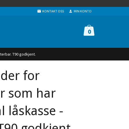
KONTAKT OSS
MIN KONTO
0
terbar. T90 godkjent.
nder for
r som har
l låskasse -
 T90 godkjent.