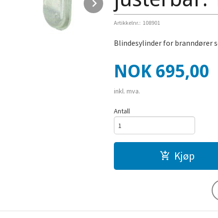
Next
Artikkelnr.:
108901
Blindesylinder for branndører 
Pris
NOK
695,00
inkl. mva.
Antall
Kjøp