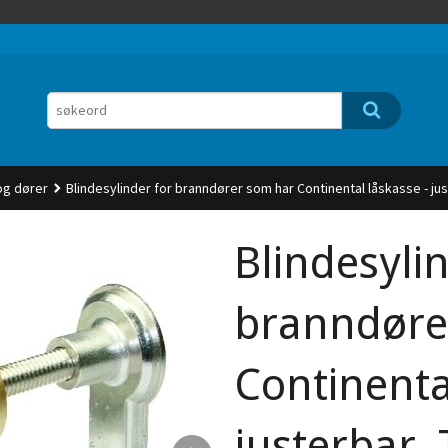
 og dører
Blindesylinder for branndører som har Continental låskasse - jus
Blindesyli
branndøre
Continenta
justerbar.