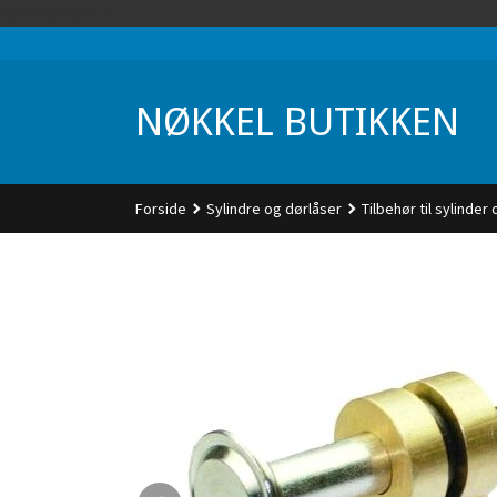
Gå
UA-74942901-1
til
innholdet
NØKKEL BUTIKKEN
Forside
Sylindre og dørlåser
Tilbehør til sylinder