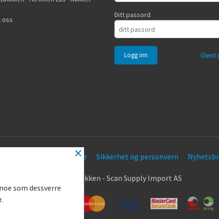
Ditt passord
 oss
Glemt 
×
Frakt
Kjøpsbetingelser
Sikkerhet og personvern
Nyhetsbr
.
© Nøkkel Butikken - Scan Supply Import AS
g noe som dessverre
r.