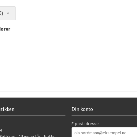
0)
dører
tikken
Din konto
E-postadresse
de
utikken - Alt innen Lås - Nøkkel -