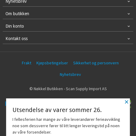
Nyhetsbrev
Om butikken
Din konto
Kontakt oss
Frakt
Kjøpsbetingelser
Sikkerhet og personvern
Nyhetsbrev
© Nøkkel Butikken - Scan Supply Import AS
×
Utsendelse av varer sommer 26.
Vår nettbutikk bruker cookies slik at du
I fellesferien har mange av våre leverandører ferieavvikling
får en bedre kjøpsopplevelse og vi kan
noe som dessverre fører til litt lenger leveringstid på noen
yte deg bedre service. Vi bruker cookies
av våre forsendelser.
hovedsaklig til å lagre