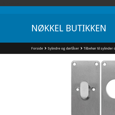
Gå
UA-74942901-1
til
innholdet
NØKKEL BUTIKKEN
Forside
Sylindre og dørlåser
Tilbehør til sylinder