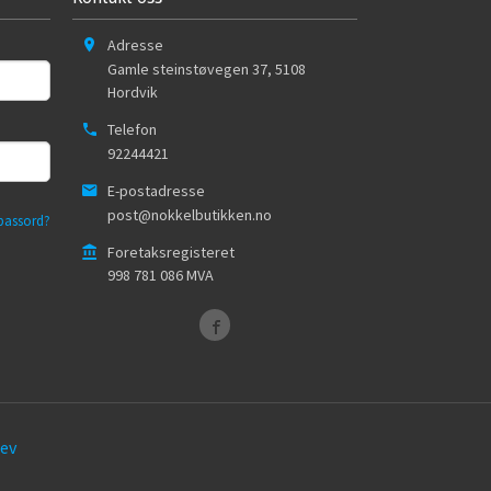
Adresse
Gamle steinstøvegen 37
,
5108
Hordvik
Telefon
92244421
E-postadresse
post@nokkelbutikken.no
passord?
Foretaksregisteret
998 781 086 MVA
ev