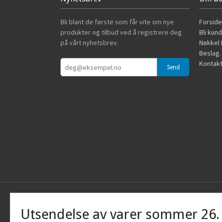
Bli blant de første som får vite om nye
Forside
produkter og tilbud ved å registrere deg
Bli kun
på vårt nyhetsbrev.
Nøkkel B
Beslag.
Kontakt
Utsendelse av varer sommer 26