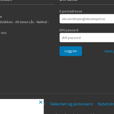
E-postadresse
de
utikken - Alt innen Lås - Nøkkel -
Ditt passord
 oss
Glemt 
×
Frakt
Kjøpsbetingelser
Sikkerhet og personvern
Nyhetsbr
.