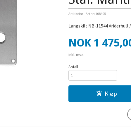
Artikkelnr.:
Art nr: 108405
Langskilt NB-11544 Vriderhull 
Pris
NOK
1 475,0
inkl. mva.
Antall
Kjøp