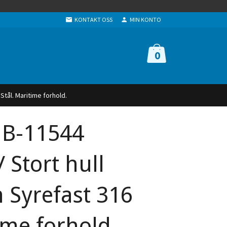
KONTAKT OSS
MIN KONTO
0
Stål. Maritime forhold.
NB-11544
/ Stort hull
Syrefast 316
ime forhold.