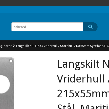
 og dører
Langskilt NB-11544 Vriderhull / Stort hull 215x55mm Syrefast 316 
Langskilt 
Vriderhull 
215x55mm 
Stål. Marit