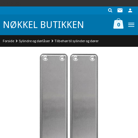
Gå
UA-74942901-1
til
innholdet
NØKKEL BUTIKKEN
0
Forside
Sylindre og dørlåser
Tilbehør til sylinder og dører