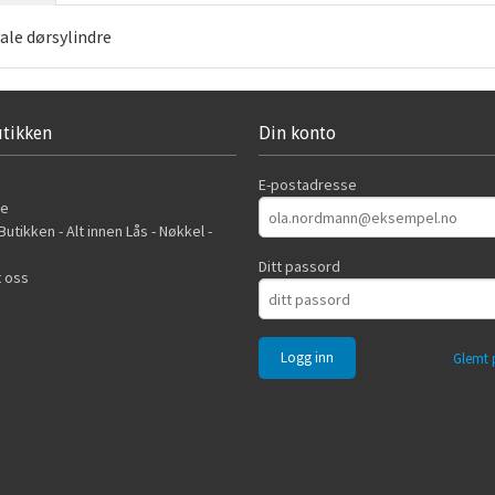
ale dørsylindre
tikken
Din konto
E-postadresse
de
utikken - Alt innen Lås - Nøkkel -
Ditt passord
 oss
Glemt 