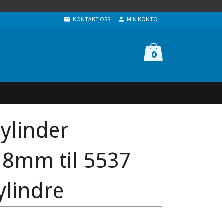
KONTAKT OSS
MIN KONTO
0
ylinder
18mm til 5537
ylindre