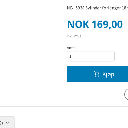
NB- 5938 Sylinder forlenger 18
Pris
NOK
169,00
inkl. mva.
Antall
Kjøp
0)