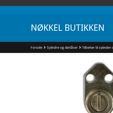
Gå
UA-74942901-1
til
innholdet
NØKKEL BUTIKKEN
Forside
Sylindre og dørlåser
Tilbehør til sylinder