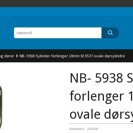
 og dører
NB- 5938 Sylinder forlenger 18mm til 5537 ovale dørsylindre
NB- 5938 S
forlenger 
ovale dørs
Artikkelnr.:
102368