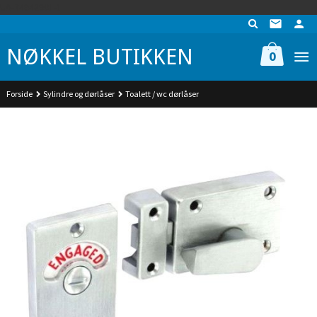
Gå
UA-74942901-1
til
innholdet
NØKKEL BUTIKKEN
0
Forside
Sylindre og dørlåser
Toalett / wc dørlåser