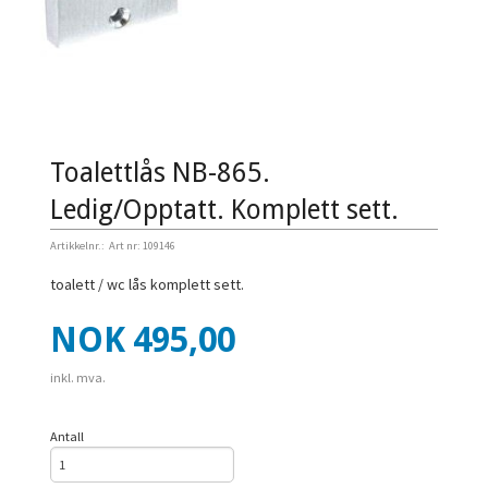
Toalettlås NB-865.
Ledig/Opptatt. Komplett sett.
Artikkelnr.:
Art nr: 109146
toalett / wc lås komplett sett.
Pris
NOK
495,00
inkl. mva.
Antall