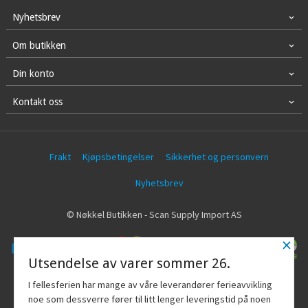
Nyhetsbrev
Om butikken
Din konto
Kontakt oss
Frakt
Kjøpsbetingelser
Sikkerhet og personvern
Nyhetsbrev
© Nøkkel Butikken - Scan Supply Import AS
×
Utsendelse av varer sommer 26.
Vår nettbutikk bruker cookies slik at du
I fellesferien har mange av våre leverandører ferieavvikling
får en bedre kjøpsopplevelse og vi kan
noe som dessverre fører til litt lenger leveringstid på noen
yte deg bedre service. Vi bruker cookies