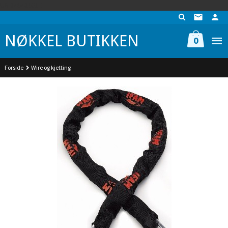
Gå
UA-74942901-1
til
innholdet
NØKKEL BUTIKKEN
0
Forside
Wire og kjetting